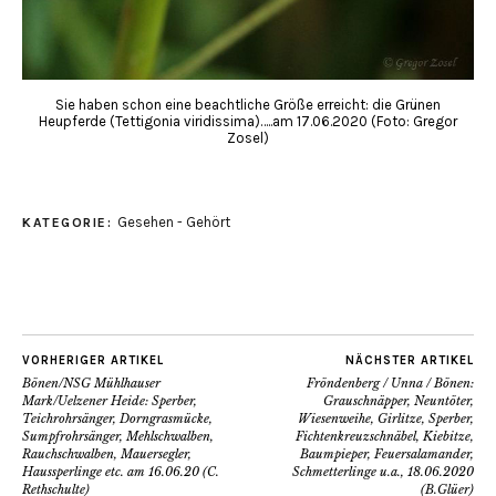
Sie haben schon eine beachtliche Größe erreicht: die Grünen
Heupferde (Tettigonia viridissima)…..am 17.06.2020 (Foto: Gregor
Zosel)
Gesehen - Gehört
KATEGORIE:
VORHERIGER ARTIKEL
NÄCHSTER ARTIKEL
Bönen/NSG Mühlhauser
Fröndenberg / Unna / Bönen:
Mark/Uelzener Heide: Sperber,
Grauschnäpper, Neuntöter,
Teichrohrsänger, Dorngrasmücke,
Wiesenweihe, Girlitze, Sperber,
Sumpfrohrsänger, Mehlschwalben,
Fichtenkreuzschnäbel, Kiebitze,
Rauchschwalben, Mauersegler,
Baumpieper, Feuersalamander,
Haussperlinge etc. am 16.06.20 (C.
Schmetterlinge u.a., 18.06.2020
Rethschulte)
(B.Glüer)