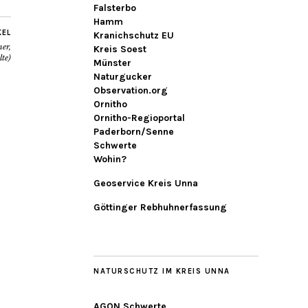
Falsterbo
Hamm
KEL
Kranichschutz EU
er,
Kreis Soest
te)
Münster
Naturgucker
Observation.org
Ornitho
Ornitho-Regioportal
Paderborn/Senne
Schwerte
Wohin?
Geoservice Kreis Unna
Göttinger Rebhuhnerfassung
NATURSCHUTZ IM KREIS UNNA
AGON Schwerte