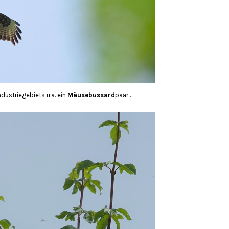
dustriegebiets u.a. ein
Mäusebussard
paar …