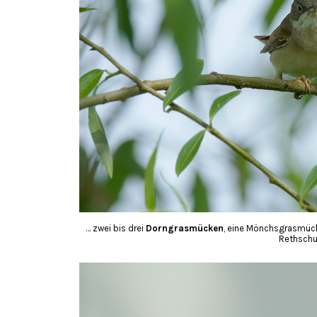
… zwei bis drei
Dorngrasmücken
, eine Mönchsgrasmück
Rethschul