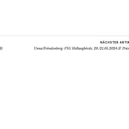
NÄCHSTER ARTI
l)
Unna/Fröndenberg: VSG Hellwegbörde, 20./21.05.2024 (F. Prün