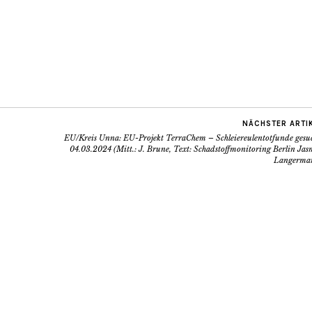
NÄCHSTER ARTI
EU/Kreis Unna: EU-Projekt TerraChem – Schleiereulentotfunde gesuc
04.03.2024 (Mitt.: J. Brune, Text: Schadstoffmonitoring Berlin Ja
Langerma