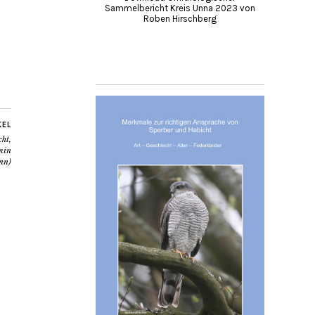
Sammelbericht Kreis Unna 2023 von
Roben Hirschberg
KEL
ht,
smin
nn)