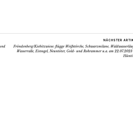
NÄCHSTER ARTI
 und
Fröndenberg/Kiebitzwiese: flügge Weißstörche, Schwarzmilane, Waldwasserläuf
Wasserralle, Eisvogel, Neuntöter, Gold- und Rohrammer u.a. am 22.07.2023 
Hünti