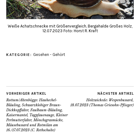
Weiße Achatschnecke mit Größenvergleich, Bergehalde Großes Holz,
12.07.2023 Foto: Horst R. Kraft
Gesehen - Gehört
KATEGORIE:
VORHERIGER ARTIKEL
NÄCHSTER ARTIKEL
Rottum/Altenbögge: Hauhechel-
Holzwickede: Wespenbussard,
Bläuling, Schwarzklobiger Braun-
18.07.2023 (Thomas Griesohn-Pflieger)
Dickkopffalter, Faulbaum-Bläuling,
Kaisermantel, Tagpfauenauge, Kleiner
Perlmutterfalter, Mönchsgrasmücke,
Mäusebussard und Rotmilan am
16./17.07.2023 (C. Rethschulte)