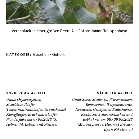
Verschlucken einer großen Beere Alle Fotos: Janine Teuppenhayn
Gesehen - Gehört
KATEGORIE:
VORHERIGER ARTIKEL
NÄCHSTER ARTIKEL
Unna: Orpheusspötter,
Unna/Soest: Sichler (!), Wiesenweihen,
Sichelstrandläufer,
Rohrweihen, Wespenbussarde,
Temminckstrandläufer, Grünschenkel,
Neuntöter, Gelbspötter, Feldschwirle,
Kampfläufer, Bruchwasserläufer,
Kuckucke, Schwarzkehlchen und
Wanderfalke am 07.05.2023 (S.
Rebhühner am 08.-09.05.2023
Helmer, M. Lebéus und Weitere)
(Marvin Lebéus, Hartmut Brecher,
Björn Nikula u.a.)