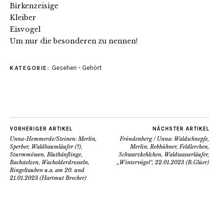
Birkenzeisige
Kleiber
Eisvogel
Um nur die besonderen zu nennen!
Gesehen - Gehört
KATEGORIE:
VORHERIGER ARTIKEL
NÄCHSTER ARTIKEL
Unna-Hemmerde/Steinen: Merlin,
Fröndenberg / Unna: Waldschnepfe,
Sperber, Waldbaumläufer (?),
Merlin, Rebhühner, Feldlerchen,
Sturmmöwen, Bluthänflinge,
Schwarzkehlchen, Waldwasserläufer,
Bachstelzen, Wacholderdrosseln,
„Wintervögel“, 22.01.2023 (B.Glüer)
Ringeltauben u.a. am 20. und
21.01.2023 (Hartmut Brecher)