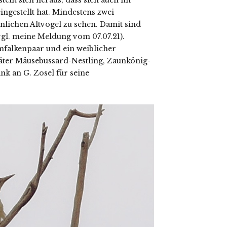
ellt sich heraus, dass sich auch im
ngestellt hat. Mindestens zwei
lichen Altvogel zu sehen. Damit sind
vgl. meine Meldung vom 07.07.21).
mfalkenpaar und ein weiblicher
äter Mäusebussard-Nestling, Zaunkönig-
nk an G. Zosel für seine