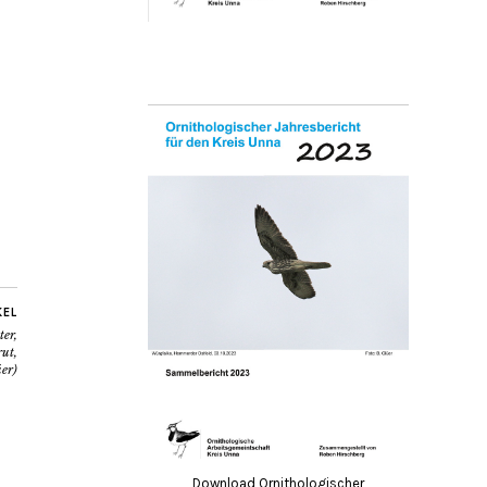
KEL
er,
ut,
üer)
Download Ornithologischer