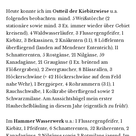
Heute konnte ich im
Ostteil der Kiebitzwiese
u.a.
folgendes beobachten: mind. 5 Weißstörche (2
stationäre sowie mind. 3 Ex. immer wieder über Gebiet
kreisend), 4 Waldwasserläufer, 3 Flussregenpfeifer, 1
Kiebitz, 3 Bekassinen, 2 Knäkenten (1:1), 8 Löffelenten
überfliegend (landen auf Mendener Ententeich), 11
Schnatterenten, 5 Rostgänse, 21 Nilgänse, 59
Kanadagänse, 21 Graugänse (1 Ex. brütend am
Flößergraben), 2 Zwergtaucher, 8 Blässrallen, 3
Höckerschwäne (+ 42 Höckerschwäne auf dem Feld
nahe Wehr), 1 Bergpieper, 4 Rohrammern (3:1), 1
Rauchschwalbe, 1 Kolkrabe überfliegend sowie 2
Schwarzmilane. Am Aussichtshügel mein erster
Hauhechelbläuling in diesem Jahr (eigentlich zu früh!).
Im
Hammer Wasserwerk
u.a.: 1 Flussregenpfeifer, 1
Kiebitz, 1 Pfeifente, 6 Schnatterenten, 52 Reiherenten, 2
Kanadagänse, 2 Nilgänse sowie 3 Rotmilane jagend. Im