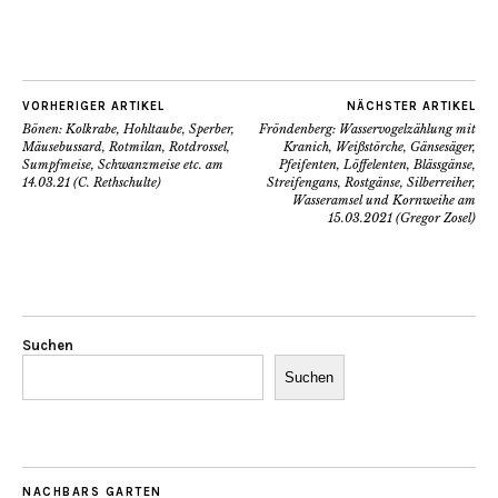
VORHERIGER ARTIKEL
NÄCHSTER ARTIKEL
Bönen: Kolkrabe, Hohltaube, Sperber,
Fröndenberg: Wasservogelzählung mit
Mäusebussard, Rotmilan, Rotdrossel,
Kranich, Weißstörche, Gänsesäger,
Sumpfmeise, Schwanzmeise etc. am
Pfeifenten, Löffelenten, Blässgänse,
14.03.21 (C. Rethschulte)
Streifengans, Rostgänse, Silberreiher,
Wasseramsel und Kornweihe am
15.03.2021 (Gregor Zosel)
Suchen
Suchen
NACHBARS GARTEN