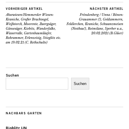
VORHERIGER ARTIKEL
NÄCHSTER ARTIKEL
Ahsewiesen/Hemmerder Wiesen:
Fröndenberg / Unna / Bönen:
Kraniche, Großer Brachvogel,
Grauammer (!), Goldammern,
Weißstorch, Moorente, Zwergsäger,
Feldlerchen, Kraniche, Schwanzmeisen
Gänsesäger, Kiebitz, Wanderfalke,
(Nestbau!), Rotmilane, Sperber u.a.,
Wasserralle, Gartenbaumläufer,
20.02.2021 (B.Glüer)
Rohrammer, Erlenzeisig, Stieglitz etc.
am 19.02.21 (C. Rethschulte)
Suchen
Suchen
NACHBARS GARTEN
Bioblitz UN