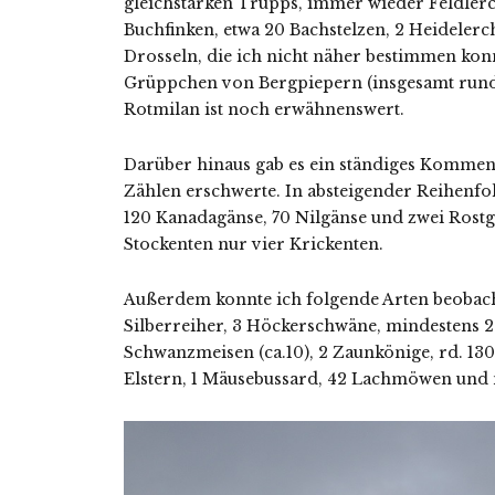
gleichstarken Trupps, immer wieder Feldlerc
Buchfinken, etwa 20 Bachstelzen, 2 Heideler
Drosseln, die ich nicht näher bestimmen kon
Grüppchen von Bergpiepern (insgesamt rund 
Rotmilan ist noch erwähnenswert.
Darüber hinaus gab es ein ständiges Kommen
Zählen erschwerte. In absteigender Reihenfol
120 Kanadagänse, 70 Nilgänse und zwei Rostg
Stockenten nur vier Krickenten.
Außerdem konnte ich folgende Arten beobach
Silberreiher, 3 Höckerschwäne, mindestens 2
Schwanzmeisen (ca.10), 2 Zaunkönige, rd. 130 
Elstern, 1 Mäusebussard, 42 Lachmöwen und n