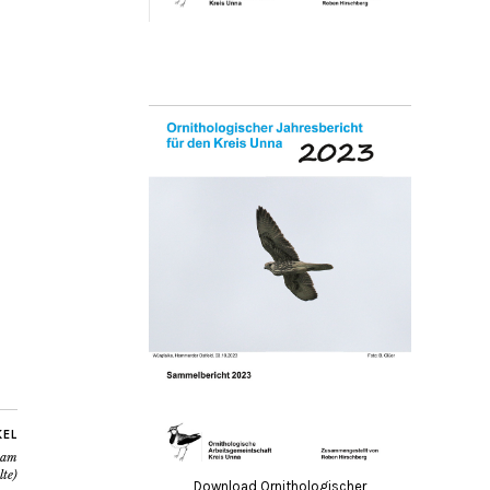
KEL
 am
lte)
Download Ornithologischer