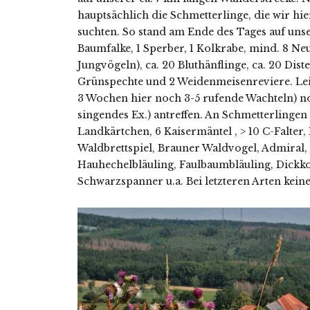
hauptsächlich die Schmetterlinge, die wir h
suchten. So stand am Ende des Tages auf unser
Baumfalke, 1 Sperber, 1 Kolkrabe, mind. 8 Neu
Jungvögeln), ca. 20 Bluthänflinge, ca. 20 Dis
Grünspechte und 2 Weidenmeisenreviere. Lei
3 Wochen hier noch 3-5 rufende Wachteln) n
singendes Ex.) antreffen. An Schmetterlingen n
Landkärtchen, 6 Kaisermäntel , > 10 C-Falte
Waldbrettspiel, Brauner Waldvogel, Admiral,
Hauhechelbläuling, Faulbaumbläuling, Dickkop
Schwarzspanner u.a. Bei letzteren Arten keine