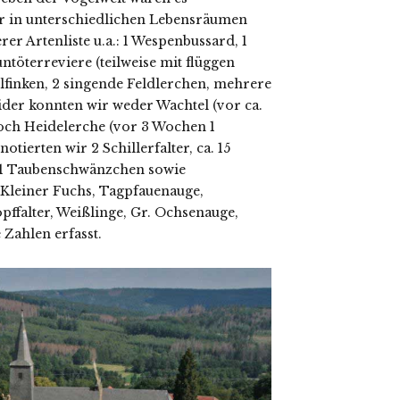
ier in unterschiedlichen Lebensräumen
er Artenliste u.a.: 1 Wespenbussard, 1
ntöterreviere (teilweise mit flüggen
telfinken, 2 singende Feldlerchen, mehrere
der konnten wir weder Wachtel (vor ca.
och Heidelerche (vor 3 Wochen 1
otierten wir 2 Schillerfalter, ca. 15
r, 1 Taubenschwänzchen sowie
 Kleiner Fuchs, Tagpfauenauge,
ffalter, Weißlinge, Gr. Ochsenauge,
 Zahlen erfasst.