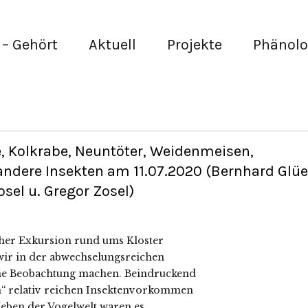
– Gehört
Aktuell
Projekte
Phänolo
 Kolkrabe, Neuntöter, Weidenmeisen,
 andere Insekten am 11.07.2020 (Bernhard Glüe
sel u. Gregor Zosel)
cher Exkursion rund ums Kloster
ir in der abwechselungsreichen
ne Beobachtung machen. Beindruckend
ch“ relativ reichen Insektenvorkommen
Neben der Vogelwelt waren es