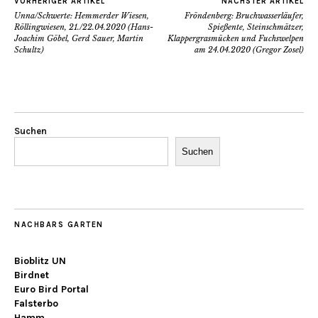
VORHERIGER ARTIKEL
NÄCHSTER ARTIKEL
Unna/Schwerte: Hemmerder Wiesen,
Fröndenberg: Bruchwasserläufer,
Röllingwiesen, 21./22.04.2020 (Hans-
Spießente, Steinschmätzer,
Joachim Göbel, Gerd Sauer, Martin
Klappergrasmücken und Fuchswelpen
Schultz)
am 24.04.2020 (Gregor Zosel)
Suchen
Suchen
NACHBARS GARTEN
Bioblitz UN
Birdnet
Euro Bird Portal
Falsterbo
Hamm