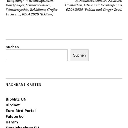
(Erstgesang), Wiesenschafstelzen,
Fichtenkreuzschnäbel, Kolkrabe,
Kampfläufer, Schwarzkehlchen,
Hohltauben, Fitisse und Kernbeißer am
Schwarzspechte, Rebhühner, Großer
07.04.2020 (Fabian und Gregor Zosel)
Fuchs u.a., 07.04.2020 (B.Glüer)
Suchen
Suchen
NACHBARS GARTEN
Bioblitz UN
Birdnet
Euro Bird Portal
Falsterbo
Hamm
Kranichschutz EU