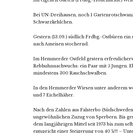
Im eigenen Garten (Frdbg.-Hohenheide) Wei
Bei UN-Dreihausen, noch 1 Gartenrotschwanz
Schwarzkehlchen.
Gestern (13.09.) südlich Frdbg.-Ostbüren ei
nach Ameisen stochernd.
Im Hemmerder Ostfeld gestern erfreulicherw
Rebhuhnnachwuchs: ein Paar mit 5 Jungen. 
mindestens 300 Rauchschwalben.
In den Hemmerder Wiesen unter anderem wei
und 7 Eichelhäher.
Nach den Zahlen aus Falsterbo (Südschweden)
ungewöhnlichen Zuzug von Sperbern. Bis ges
dem langjährigen Mittel seit 1973 bis zum s
entspricht einer Steigerung von 40 %!!! – Un