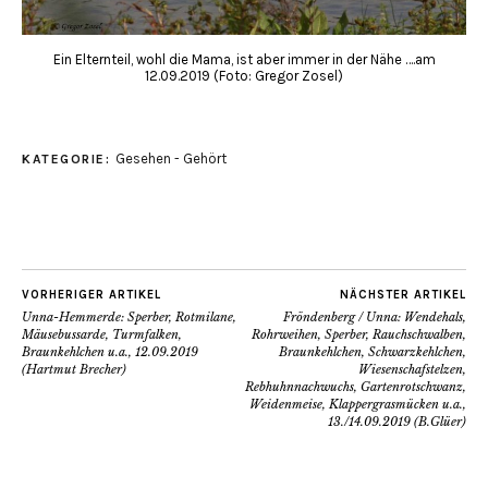
Ein Elternteil, wohl die Mama, ist aber immer in der Nähe ….am
12.09.2019 (Foto: Gregor Zosel)
Gesehen - Gehört
KATEGORIE:
VORHERIGER ARTIKEL
NÄCHSTER ARTIKEL
Unna-Hemmerde: Sperber, Rotmilane,
Fröndenberg / Unna: Wendehals,
Mäusebussarde, Turmfalken,
Rohrweihen, Sperber, Rauchschwalben,
Braunkehlchen u.a., 12.09.2019
Braunkehlchen, Schwarzkehlchen,
(Hartmut Brecher)
Wiesenschafstelzen,
Rebhuhnnachwuchs, Gartenrotschwanz,
Weidenmeise, Klappergrasmücken u.a.,
13./14.09.2019 (B.Glüer)