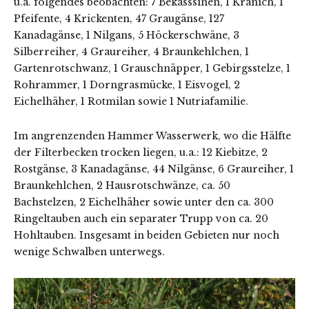
u.a. folgendes beobachten: 7 Bekasssinen, 1 Kranich, 1
Pfeifente, 4 Krickenten, 47 Graugänse, 127
Kanadagänse, 1 Nilgans, 5 Höckerschwäne, 3
Silberreiher, 4 Graureiher, 4 Braunkehlchen, 1
Gartenrotschwanz, 1 Grauschnäpper, 1 Gebirgsstelze, 1
Rohrammer, 1 Dorngrasmücke, 1 Eisvogel, 2
Eichelhäher, 1 Rotmilan sowie 1 Nutriafamilie.
Im angrenzenden Hammer Wasserwerk, wo die Hälfte
der Filterbecken trocken liegen, u.a.: 12 Kiebitze, 2
Rostgänse, 3 Kanadagänse, 44 Nilgänse, 6 Graureiher, 1
Braunkehlchen, 2 Hausrotschwänze, ca. 50
Bachstelzen, 2 Eichelhäher sowie unter den ca. 300
Ringeltauben auch ein separater Trupp von ca. 20
Hohltauben. Insgesamt in beiden Gebieten nur noch
wenige Schwalben unterwegs.