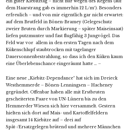
ein guter Kiebitztag – nicht nur wegen des Regens (auf
dem Haarstrang gab es immerhin 12 L/m²). Besonders
erfreulich – und von mir eigentlich gar nicht erwartet:
auf dem Brutfeld in Bönen-Bramey (Gelegeschutz
zweier Bruten durch Markierung – später Maiseinsaat)
liefen putzmunter und fast flugfähig 3 Jungvögel. Das
Feld war vor allem in den ersten Tagen nach dem
Kükenschlupf staubtrocken mit tagelanger
Dauersonnenbestrahlung, so dass ich den Küken kaum
eine Überlebenschance eingeräumt hatte … –
Eine neue „Kiebitz-Dependance“ hat sich im Dreieck
Westhemmerde – Bönen-Lenningsen – Hacheney
gegründet. Offenbar haben alle mit Erstbruten
gescheiterten Paare von UN-Lünern bis zu den
Hemmerder Wiesen sich hier versammelt. Gestern
hielten sich dort auf Mais- und Kartoffelfeldern
insgesamt 14 Kiebitze auf – drei auf
Spät-/Ersatzgelegen brütend und mehrere Männchen