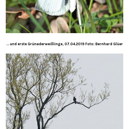
… und erste Grünaderweißlinge, 07.04.2019 Foto: Bernhard Glüer