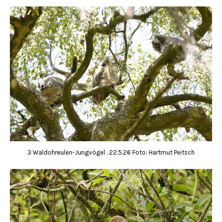
3 Waldohreulen-Jungvögel . 22.5.26 Foto: Hartmut Peitsch