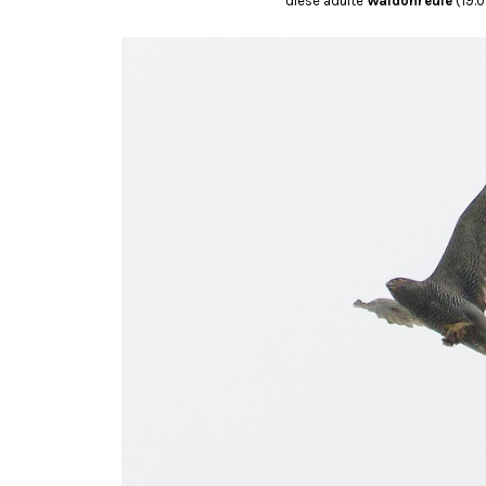
diese adulte
Waldohreule
(19.0