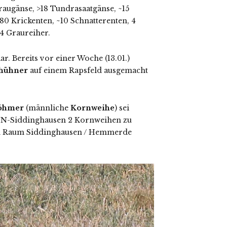
augänse, >18 Tundrasaatgänse, ~15
80 Krickenten, ~10 Schnatterenten, 4
4 Graureiher.
. Bereits vor einer Woche (13.01.)
hühner
auf einem Rapsfeld ausgemacht
böhmer
(männliche
Kornweihe
) sei
ei UN-Siddinghausen 2 Kornweihen zu
im Raum Siddinghausen / Hemmerde