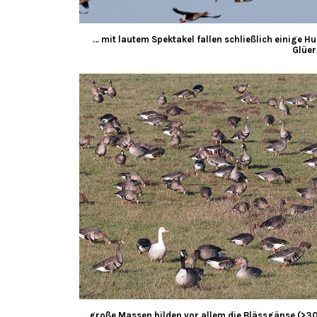
… mit lautem Spektakel fallen schließlich einige H
Glüer
… große Massen bilden vor allem die Blässgänse (>3