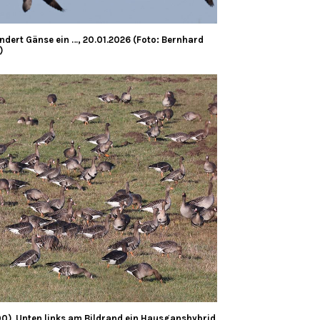
undert Gänse ein …, 20.01.2026 (Foto: Bernhard
)
00). Unten links am Bildrand ein Hausganshybrid