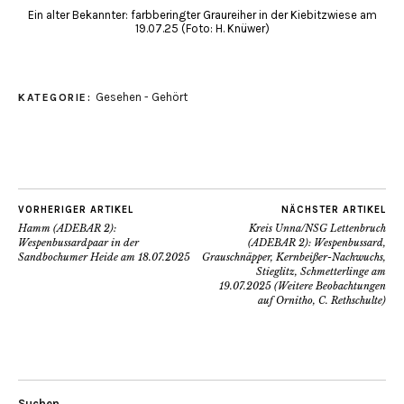
Ein alter Bekannter: farbberingter Graureiher in der Kiebitzwiese am
19.07.25 (Foto: H. Knüwer)
Gesehen - Gehört
KATEGORIE:
VORHERIGER ARTIKEL
NÄCHSTER ARTIKEL
Hamm (ADEBAR 2):
Kreis Unna/NSG Lettenbruch
Wespenbussardpaar in der
(ADEBAR 2): Wespenbussard,
Sandbochumer Heide am 18.07.2025
Grauschnäpper, Kernbeißer-Nachwuchs,
Stieglitz, Schmetterlinge am
19.07.2025 (Weitere Beobachtungen
auf Ornitho, C. Rethschulte)
Suchen