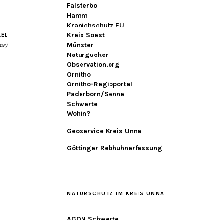
Falsterbo
Hamm
Kranichschutz EU
Kreis Soest
KEL
Münster
me)
Naturgucker
Observation.org
Ornitho
Ornitho-Regioportal
Paderborn/Senne
Schwerte
Wohin?
Geoservice Kreis Unna
Göttinger Rebhuhnerfassung
NATURSCHUTZ IM KREIS UNNA
AGON Schwerte