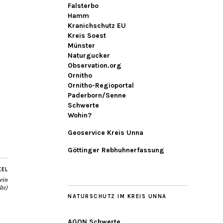
Falsterbo
Hamm
Kranichschutz EU
Kreis Soest
Münster
Naturgucker
Observation.org
Ornitho
Ornitho-Regioportal
Paderborn/Senne
Schwerte
Wohin?
Geoservice Kreis Unna
Göttinger Rebhuhnerfassung
KEL
ein
lte)
NATURSCHUTZ IM KREIS UNNA
AGON Schwerte