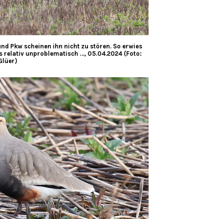
nd Pkw scheinen ihn nicht zu stören. So erwies
 relativ unproblematisch …, 05.04.2024 (Foto:
Glüer)