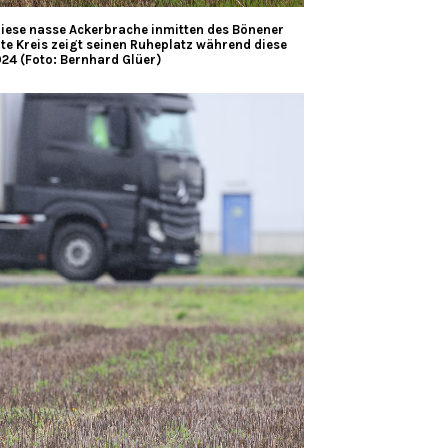
 diese nasse Ackerbrache inmitten des Bönener
te Kreis zeigt seinen Ruheplatz während diese
24 (Foto: Bernhard Glüer)