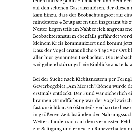
teilen und sie publik zu machen und dem Bedü
auf den seltenen Gast auszulösen, der diesen 
kam hinzu, dass der Beobachtungsort auf ein
mindestens 4 Brutpaaren und insgesamt bis z
Nester liegen teils im Nahbereich angrenze
Beobachteransturm ebenfalls gefährdet word
kleinem Kreis kommuniziert und kommt jetzt 
Dass der Vogel erstaunliche 6 Tage vor Ort bl
aller hier genannten Beobachter. Die Beobac
weitgehend störungsfreie Einblicke aus teils 
Bei der Suche nach Kiebitznestern per Ferngl
Gewerbegebiet „Am Mersch“/Bönen wurde der 
erstmals entdeckt. Der Fund war sicherlich e
braunen Grundfärbung war der Vogel zwische
fast unsichtbar. Größtenteils verharrte dies
in größeren Zeitabständen der Nahrungssuch
Wetters fanden sich auf dem vernässten Feld
zur Sättigung und erneut zu Ruheverhalten mi