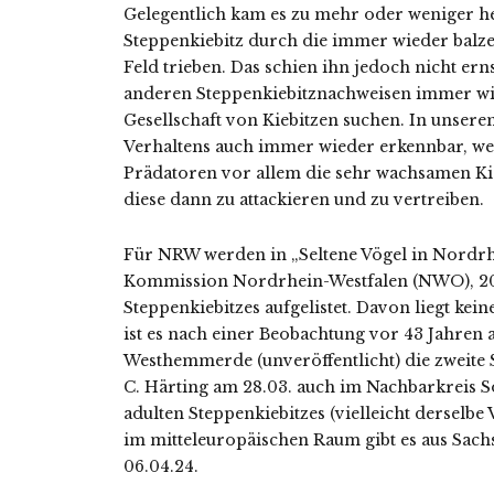
Gelegentlich kam es zu mehr oder weniger he
Steppenkiebitz durch die immer wieder balze
Feld trieben. Das schien ihn jedoch nicht ern
anderen Steppenkiebitznachweisen immer wie
Gesellschaft von Kiebitzen suchen. In unserem
Verhaltens auch immer wieder erkennbar, we
Prädatoren vor allem die sehr wachsamen Ki
diese dann zu attackieren und zu vertreiben.
Für NRW werden in „Seltene Vögel in Nordrhe
Kommission Nordrhein-Westfalen (NWO), 2017
Steppenkiebitzes aufgelistet. Davon liegt ke
ist es nach einer Beobachtung vor 43 Jahren
Westhemmerde (unveröffentlicht) die zweite S
C. Härting am 28.03. auch im Nachbarkreis S
adulten Steppenkiebitzes (vielleicht derselbe
im mitteleuropäischen Raum gibt es aus Sach
06.04.24.