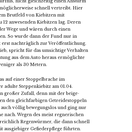
rfnis, nicht gleichzeitig einen Ansturm
möglicherweise schnell vertreibt. Hier
em Brutfeld von Kiebitzen mit
u 12 anwesenden Kiebitzen lag. Deren
nder Wege und wären durch einen
en. So wurde dann der Fund nur in
erst nachträglich zur Veröffentlichung.
ieb, spricht für das umsichtige Verhalten
htung aus dem Auto heraus ermöglichte
weniger als 30 Metern.
as auf einer Stoppelbrache im
adulte Steppenkiebitz am 01.04.
in großer Zufall, denn mit der beige-
n den gleichfarbigen Getreidestoppeln
er auch völlig bewegungslos und ging nur
e nach. Wegen des meist regnerischen
 reichlich Regenwürmer, die dann schnell
t ausgiebiger Gefiederpflege führten.