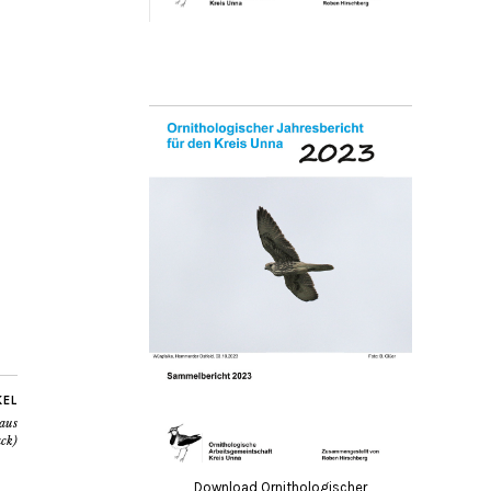
KEL
aus
ck)
Download Ornithologischer