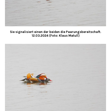
Sie signalisiert einen der beiden die Paarungsbereitschaft.
12.03.2024 (Foto: Klaus Matull)