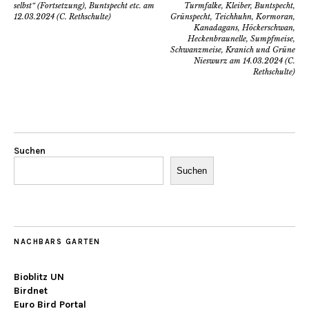
selbst“ (Fortsetzung), Buntspecht etc. am
Turmfalke, Kleiber, Buntspecht,
12.03.2024 (C. Rethschulte)
Grünspecht, Teichhuhn, Kormoran,
Kanadagans, Höckerschwan,
Heckenbraunelle, Sumpfmeise,
Schwanzmeise, Kranich und Grüne
Nieswurz am 14.03.2024 (C.
Rethschulte)
Suchen
Suchen
NACHBARS GARTEN
Bioblitz UN
Birdnet
Euro Bird Portal