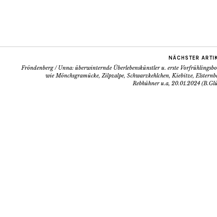
NÄCHSTER ARTI
Fröndenberg / Unna: überwinternde Überlebenskünstler u. erste Vorfrühlingsb
wie Mönchsgramücke, Zilpzalpe, Schwarzkehlchen, Kiebitze, Elsternb
Rebhühner u.a, 20.01.2024 (B.Glü