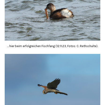
… hier beim erfolgreichen Fischfang (12.11.23, Fotos: C. Rethschulte).