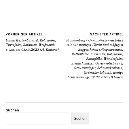
VORHERIGER ARTIKEL
NÄCHSTER ARTIKEL
Unna: Wespenbussard, Rohrweihe,
Fröndenberg / Unna: Wochenrückblick
Turmfalke, Rotmilan, Weißstorch
mit nur wenigen Vögeln und mäßigem
u.a.m. am 03.09.2023 (H. Knüwer)
Zuggeschehen (Wespenbussard,
Rotfußfalke, Fischadler, Rohrweihe,
Baumfalke, Wanderfalke,
Steinschmätzer, Gartenrotschwanz,
Grauschnäpper, Schwarzkehlchen,
Grünschenkel u.a.), wenige
Schmetterlinge, 12.09.2023 (B.Glüer)
Suchen
Suchen