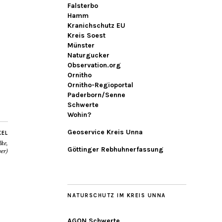
Falsterbo
Hamm
Kranichschutz EU
Kreis Soest
Münster
Naturgucker
Observation.org
Ornitho
Ornitho-Regioportal
Paderborn/Senne
Schwerte
Wohin?
Geoservice Kreis Unna
KEL
ke,
Göttinger Rebhuhnerfassung
er)
NATURSCHUTZ IM KREIS UNNA
AGON Schwerte