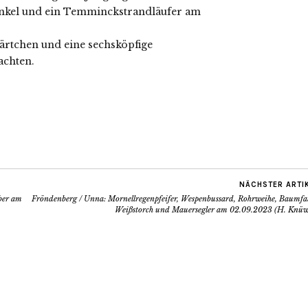
kel und ein Temminckstrandläufer am
rtchen und eine sechsköpfige
achten.
NÄCHSTER ARTI
ber am
Fröndenberg / Unna: Mornellregenpfeifer, Wespenbussard, Rohrweihe, Baumfal
Weißstorch und Mauersegler am 02.09.2023 (H. Knüw