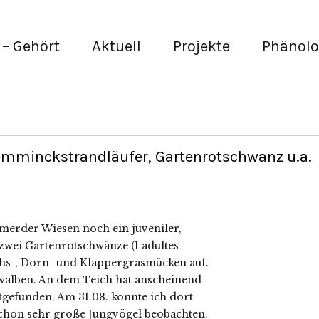
– Gehört
Aktuell
Projekte
Phänolo
emminckstrandläufer, Gartenrotschwanz u.a.
mmerder Wiesen noch ein juveniler,
zwei Gartenrotschwänze (1 adultes
hs-, Dorn- und Klappergrasmücken auf.
walben. An dem Teich hat anscheinend
tgefunden. Am 31.08. konnte ich dort
chon sehr große Jungvögel beobachten.