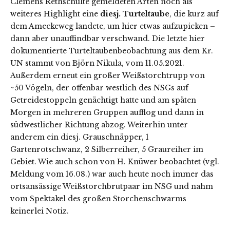
Clemens Rethschulte gemeldeten Arten noch als
weiteres Highlight eine
diesj. Turteltaube
, die kurz auf
dem Ameckeweg landete, um hier etwas aufzupicken –
dann aber unauffindbar verschwand. Die letzte hier
dokumentierte Turteltaubenbeobachtung aus dem Kr.
UN stammt von Björn Nikula, vom 11.05.2021.
Außerdem erneut ein großer Weißstorchtrupp von
~50 Vögeln, der offenbar westlich des NSGs auf
Getreidestoppeln genächtigt hatte und am späten
Morgen in mehreren Gruppen aufflog und dann in
südwestlicher Richtung abzog. Weiterhin unter
anderem ein diesj. Grauschnäpper, 1
Gartenrotschwanz, 2 Silberreiher, 5 Graureiher im
Gebiet. Wie auch schon von H. Knüwer beobachtet (vgl.
Meldung vom 16.08.) war auch heute noch immer das
ortsansässige Weißstorchbrutpaar im NSG und nahm
vom Spektakel des großen Storchenschwarms
keinerlei Notiz.