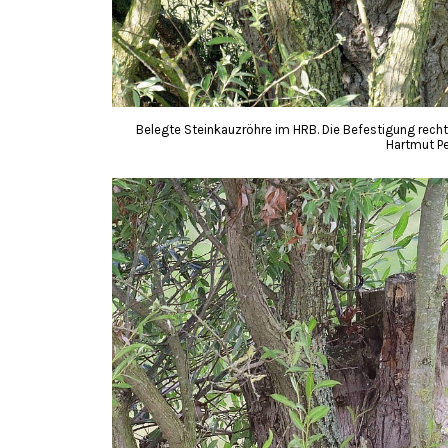
Belegte Steinkauzröhre im HRB. Die Befestigung rechts
Hartmut Pe