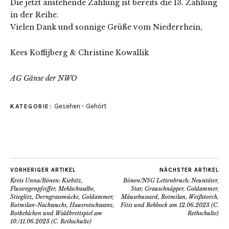
Die jetzt anstehende Zählung ist bereits die 13. Zählung
in der Reihe.
Vielen Dank und sonnige Grüße vom Niederrhein,
Kees Koffijberg & Christine Kowallik
AG Gänse der NWO
Gesehen - Gehört
KATEGORIE:
VORHERIGER ARTIKEL
NÄCHSTER ARTIKEL
Kreis Unna/Bönen: Kiebitz,
Bönen/NSG Lettenbruch: Neuntöter,
Flussregenpfeiffer, Mehlschwalbe,
Star, Grauschnäpper, Goldammer,
Stieglitz, Dorngrassmücke, Goldammer,
Mäusebussard, Rotmilan, Weißstorch,
Rotmilan-Nachwuchs, Hausrotschwanz,
Fitis und Rehbock am 12.06.2023 (C.
Rotkehlchen und Waldbrettspiel am
Rethschulte)
10./11.06.2023 (C. Rethschulte)