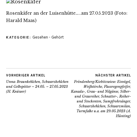
Rosenkäfer an der Luisenhütte…..am 27.05.2023 (Foto:
Harald Maas)
Gesehen - Gehört
KATEGORIE:
VORHERIGER ARTIKEL
NÄCHSTER ARTIKEL
Unna: Braunkehlchen, Schwarzkehlchen
Fröndenberg/Kiebitzwiese: Eisvögel,
und Gelbspötter – 24.05. – 27.05.2023
Weißstörche, Flussregenpfeifer,
(H. Knüwer)
Kanada-, Grau- und Nilgänse, Silber-
und Graureiher, Schnatter-, Reiher-
und Stockenten, Sumpfrohrsänger,
Schwarzkehlchen, Schwarzmilan,
Turmfalke u.a. am 29.05.2023 (A.
Hünting)