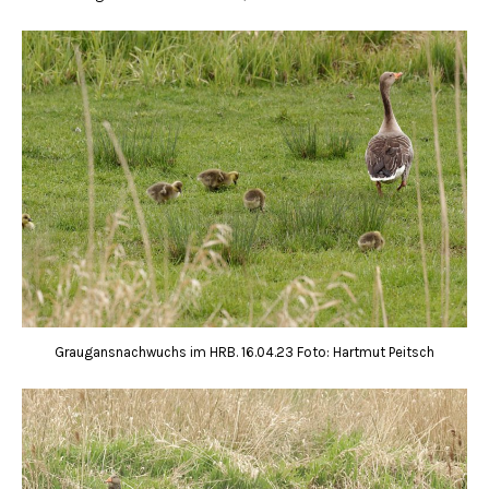
Graugansnachwuchs im HRB. 16.04.23 Foto: Hartmut Peitsch