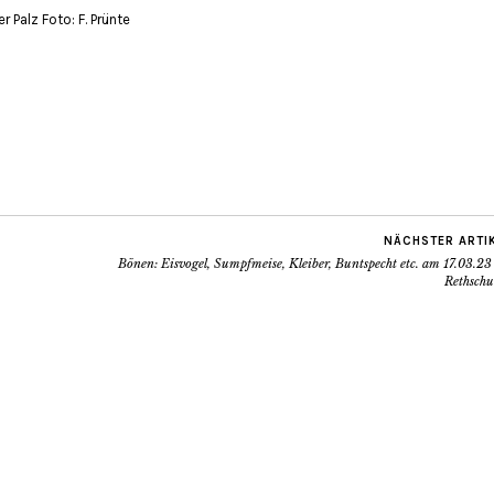
r Palz Foto: F. Prünte
NÄCHSTER ARTI
Bönen: Eisvogel, Sumpfmeise, Kleiber, Buntspecht etc. am 17.03.23
Rethschu