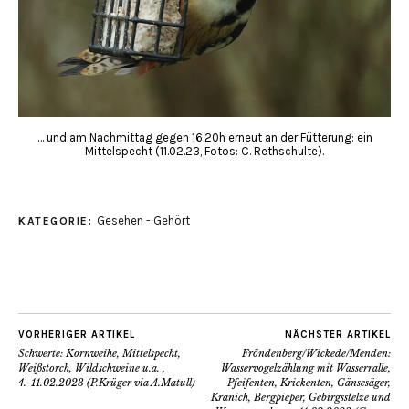
… und am Nachmittag gegen 16.20h erneut an der Fütterung: ein
Mittelspecht (11.02.23, Fotos: C. Rethschulte).
Gesehen - Gehört
KATEGORIE:
VORHERIGER ARTIKEL
NÄCHSTER ARTIKEL
Schwerte: Kornweihe, Mittelspecht,
Fröndenberg/Wickede/Menden:
Weißstorch, Wildschweine u.a. ,
Wasservogelzählung mit Wasserralle,
4.-11.02.2023 (P.Krüger via A.Matull)
Pfeifenten, Krickenten, Gänsesäger,
Kranich, Bergpieper, Gebirgsstelze und