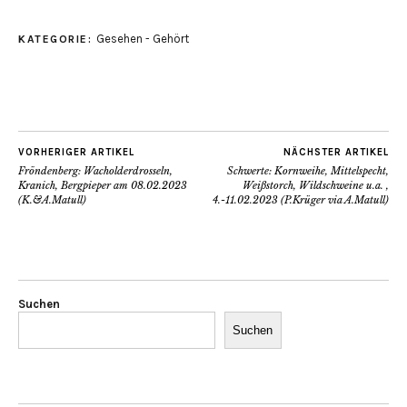
Gesehen - Gehört
KATEGORIE:
VORHERIGER ARTIKEL
NÄCHSTER ARTIKEL
Fröndenberg: Wacholderdrosseln,
Schwerte: Kornweihe, Mittelspecht,
Kranich, Bergpieper am 08.02.2023
Weißstorch, Wildschweine u.a. ,
(K.&A.Matull)
4.-11.02.2023 (P.Krüger via A.Matull)
Suchen
Suchen