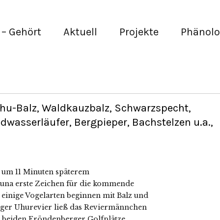
– Gehört
Aktuell
Projekte
Phänolo
hu-Balz, Waldkauzbalz, Schwarzspecht,
asserläufer, Bergpieper, Bachstelzen u.a.,
s um 11 Minuten späterem
auna erste Zeichen für die kommende
d einige Vogelarten beginnen mit Balz und
rger Uhurevier ließ das Reviermännchen
 beiden Fröndenberger Golfplätze