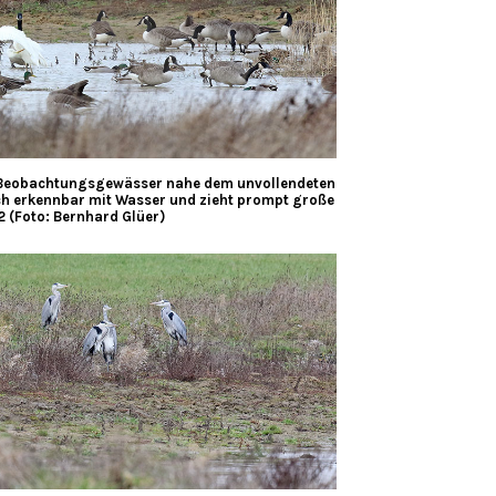
 Beobachtungsgewässer nahe dem unvollendeten
ich erkennbar mit Wasser und zieht prompt große
2 (Foto: Bernhard Glüer)