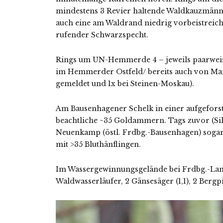
mindestens 3 Revier haltende Waldkauzmän
auch eine am Waldrand niedrig vorbeistreic
rufender Schwarzspecht.
Rings um UN-Hemmerde 4 – jeweils paarweis
im Hemmerder Ostfeld/ bereits auch von Mar
gemeldet und 1x bei Steinen-Moskau).
Am Bausenhagener Schelk in einer aufgeforst
beachtliche ~35 Goldammern. Tags zuvor (Sil
Neuenkamp (östl. Frdbg.-Bausenhagen) soga
mit >35 Bluthänflingen.
Im Wassergewinnungsgelände bei Frdbg.-Lan
Waldwasserläufer, 2 Gänsesäger (1,1), 2 Bergp