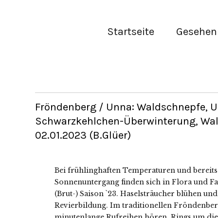
Startseite
Gesehen 
Fröndenberg / Unna: Waldschnepfe, U
Schwarzkehlchen-Überwinterung, Waldw
02.01.2023 (B.Glüer)
Bei frühlinghaften Temperaturen und bereit
Sonnenuntergang finden sich in Flora und F
(Brut-) Saison `23. Haselsträucher blühen un
Revierbildung. Im traditionellen Fröndenbe
minutenlange Rufreihen hören. Rings um die