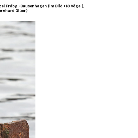
i Frdbg.-Bausenhagen (im Bild >18 Vögel),
ernhard Glüer)