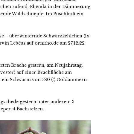
nchen rufend. Ebenda in der Dämmerung
hende Waldschnepfe. Im Buschholt ein
e – überwinternde Schwarzkehlchen (1x
vin Lebéus auf ornitho.de am 27.12.22
eten Brache gestern, am Neujahrstag,
vester) auf einer Brachfläche am
r ein Schwarm von >80 (!) Goldammern
gschede gestern unter anderem 3
ieper, 4 Bachstelzen.