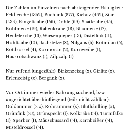
Die Zahlen im Einzelnen nach absteigender Häufigkeit:
Feldlerche (1352), Buchfink (877), Kiebitz (462), Star
(434), Ringeltaube (156), Dohle (69), Saatkrähe (45),
Kohlmeise (19), Rabenkrähe (18), Blaumeise (17),
Heidelerche (13), Wiesenpieper (13), Distelfink (11),
Hohltaube (10), Bachstelze (8), Nilgans (5), Rotmilan (5),
Rotdrossel (4), Kormoran (2), Kornweihe (1),
Hausrotschwanz (1), Zilpzalp (1).
Nur rufend (ungezählt): Birkenzeisig (x), Girlitz (x),
Erlenzeisig (x), Bergfink (x).
Vor Ort immer wieder Nahrung suchend, bzw.
ungerichtet überhinfliegend (teils nicht zählbar):
Goldammer (>15), Rohrammer (x), Bluthänfling (x),
Grünfink (>3), Grünspecht (1), Kolkrabe (>1), Turmfalke
(1), Sperber (1), Mäusebussard (>1), Kernbeißer (>1),
Misteldrossel (>1).