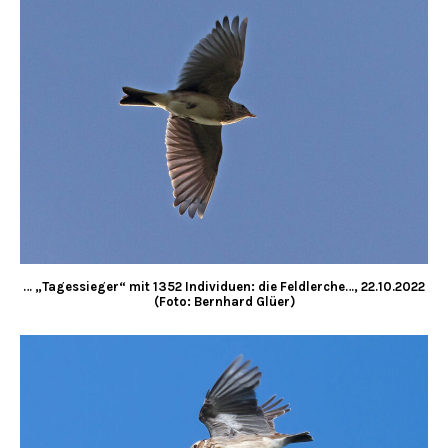
… „Tagessieger“ mit 1352 Individuen: die Feldlerche…, 22.10.2022
(Foto: Bernhard Glüer)