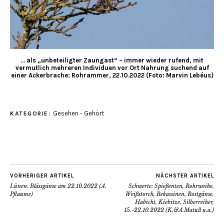
… als „unbeteiligter Zaungast“ – immer wieder rufend, mit
vermutlich mehreren Individuen vor Ort Nahrung suchend auf
einer Ackerbrache: Rohrammer, 22.10.2022 (Foto: Marvin Lebéus)
Gesehen - Gehört
KATEGORIE:
VORHERIGER ARTIKEL
NÄCHSTER ARTIKEL
Lünen: Blässgänse am 22.10.2022 (A.
Schwerte: Spießenten, Rohrweihe,
Pflaume)
Weißstorch, Bekassinen, Rostgänse,
Habicht, Kiebitze, Silberreiher,
15.-22.10.2022 (K.&A.Matull u.a.)