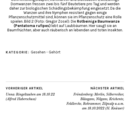
Dornwanzen fressen zwei bis fünf Beutetiere pro Tag und werden
daher zur biologischen Schädlingsbekämpfung eingesetzt. Da die
Wanzen und ihre Nymphen resistent gegen einige
Pflanzenschutzmittel sind, können sie im Pflanzenschutz eine Rolle
spielen. Bild 2 (Foto: Gregor Zosel): Die
Rotbeinige Baumwanze
(Pentatoma rufipes)
lebt auf Laubbäumen. Hier saugt sie an
Baumfrüchten, aber auch räuberisch an lebenden und toten Insekten.
Gesehen - Gehört
KATEGORIE:
VORHERIGER ARTIKEL
NÄCHSTER ARTIKEL
Unna: Ringeltauben am 18.10.22
Fröndenberg: Merlin, Silberreiher,
(Alfred Haberschuss)
Blässgans, Nilgans, Krickente,
Feldlerche, Rohrammer, Zilpzalp u.a.m.
am 18.10.2022 (H. Knüwer)