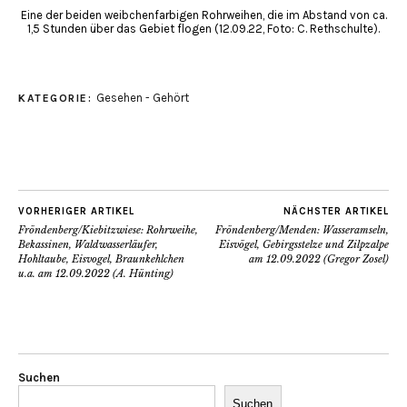
Eine der beiden weibchenfarbigen Rohrweihen, die im Abstand von ca.
1,5 Stunden über das Gebiet flogen (12.09.22, Foto: C. Rethschulte).
Gesehen - Gehört
KATEGORIE:
VORHERIGER ARTIKEL
NÄCHSTER ARTIKEL
Fröndenberg/Kiebitzwiese: Rohrweihe,
Fröndenberg/Menden: Wasseramseln,
Bekassinen, Waldwasserläufer,
Eisvögel, Gebirgsstelze und Zilpzalpe
Hohltaube, Eisvogel, Braunkehlchen
am 12.09.2022 (Gregor Zosel)
u.a. am 12.09.2022 (A. Hünting)
Suchen
Suchen