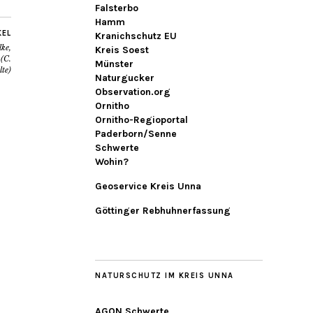
Falsterbo
Hamm
KEL
Kranichschutz EU
ke,
Kreis Soest
 (C.
Münster
lte)
Naturgucker
Observation.org
Ornitho
Ornitho-Regioportal
Paderborn/Senne
Schwerte
Wohin?
Geoservice Kreis Unna
Göttinger Rebhuhnerfassung
NATURSCHUTZ IM KREIS UNNA
AGON Schwerte