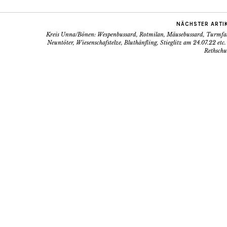
NÄCHSTER ARTI
Kreis Unna/Bönen: Wespenbussard, Rotmilan, Mäusebussard, Turmfal
Neuntöter, Wiesenschafstelze, Bluthänfling, Stieglitz am 24.07.22 etc.
Rethschu