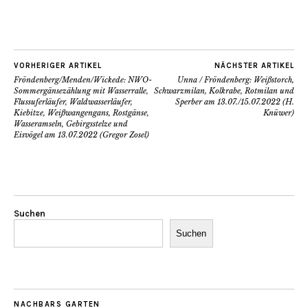
VORHERIGER ARTIKEL
NÄCHSTER ARTIKEL
Fröndenberg/Menden/Wickede: NWO-
Unna / Fröndenberg: Weißstorch,
Sommergänsezählung mit Wasserralle,
Schwarzmilan, Kolkrabe, Rotmilan und
Flussuferläufer, Waldwasserläufer,
Sperber am 13.07./15.07.2022 (H.
Kiebitze, Weißwangengans, Rostgänse,
Knüwer)
Wasseramseln, Gebirgsstelze und
Eisvögel am 13.07.2022 (Gregor Zosel)
Suchen
Suchen
NACHBARS GARTEN