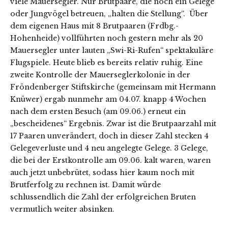
viele Mauersegler. Nur Brutpaare, die noch ein Gelege
oder Jungvögel betreuen, „halten die Stellung“. Über
dem eigenen Haus mit 8 Brutpaaren (Frdbg.-
Hohenheide) vollführten noch gestern mehr als 20
Mauersegler unter lauten „Swi-Ri-Rufen“ spektakuläre
Flugspiele. Heute blieb es bereits relativ ruhig. Eine
zweite Kontrolle der Mauerseglerkolonie in der
Fröndenberger Stiftskirche (gemeinsam mit Hermann
Knüwer) ergab nunmehr am 04.07. knapp 4 Wochen
nach dem ersten Besuch (am 09.06.) erneut ein
„bescheidenes“ Ergebnis. Zwar ist die Brutpaarzahl mit
17 Paaren unverändert, doch in dieser Zahl stecken 4
Gelegeverluste und 4 neu angelegte Gelege. 3 Gelege,
die bei der Erstkontrolle am 09.06. kalt waren, waren
auch jetzt unbebrütet, sodass hier kaum noch mit
Brutferfolg zu rechnen ist. Damit würde
schlussendlich die Zahl der erfolgreichen Bruten
vermutlich weiter absinken.