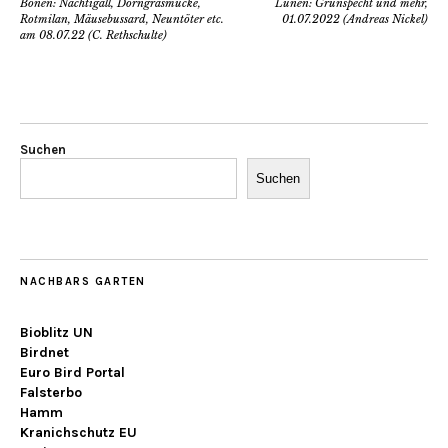
Bönen: Nachtigall, Dorngrasmücke,
Lünen: Grünspecht und mehr,
Rotmilan, Mäusebussard, Neuntöter etc.
01.07.2022 (Andreas Nickel)
am 08.07.22 (C. Rethschulte)
Suchen
Suchen
NACHBARS GARTEN
Bioblitz UN
Birdnet
Euro Bird Portal
Falsterbo
Hamm
Kranichschutz EU